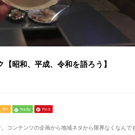
ク【昭和、平成、令和を語ろう】
RSS
feedly
Pin it
ク。コンテンツの企画から地域ネタから限界なくなんで