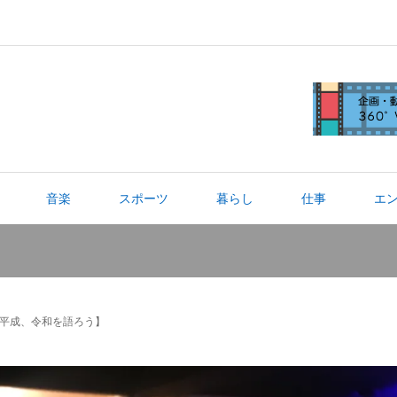
音楽
スポーツ
暮らし
仕事
エ
平成、令和を語ろう】