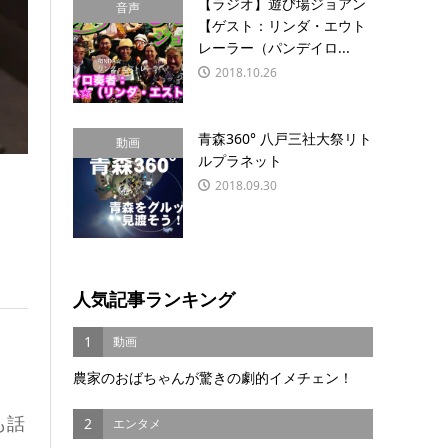
【ラジオ】遊び場ジョアン
音声
【ゲスト：リンダ・エウト
レーラー（パンデイロ...
2018.10.26
青森360° 八戸三社大祭リト
動画
ルプラネット
2018.09.30
人気記事ランキング
1
動画
農家のおばちゃんが驚きの劇的イメチェン！
も話
2
エンタメ