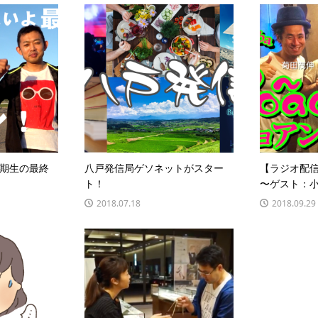
期生の最終
八戸発信局ゲソネットがスター
【ラジオ配
ト！
〜ゲスト：
2018.07.18
2018.09.29