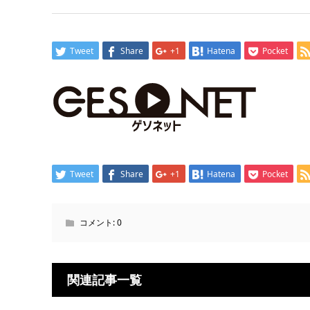
Tweet
Share
+1
Hatena
Pocket
Tweet
Share
+1
Hatena
Pocket
コメント:
0
関連記事一覧