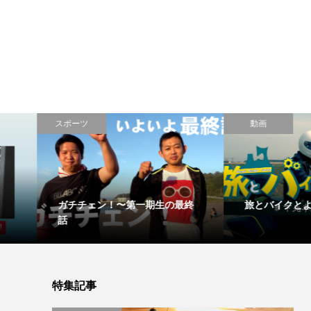
スポーツ
動画
ガチチェン！〜第一期生の最終
旅とバイクとよっさん
話
特集記事