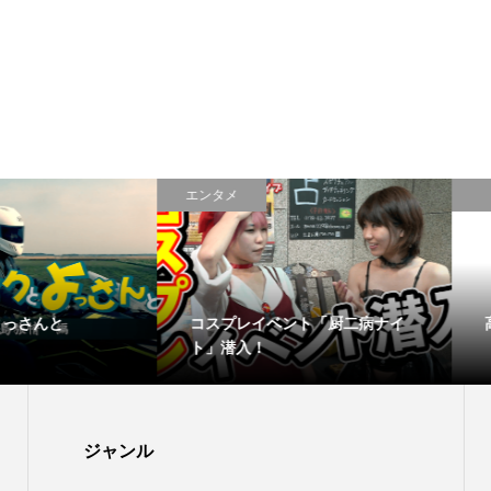
エンタメ
文章
と
コスプレイベント「厨二病ナイ
高校不合
ト」潜入！
ジャンル