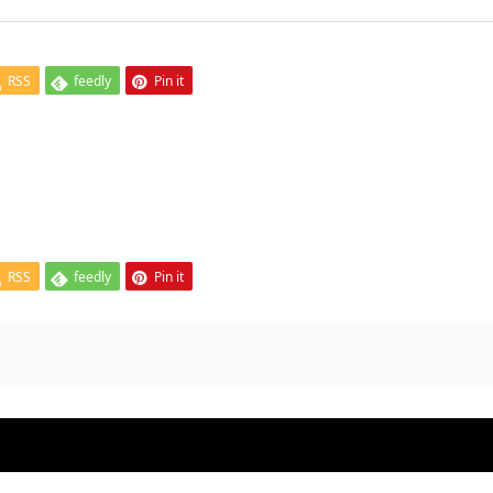
RSS
feedly
Pin it
RSS
feedly
Pin it