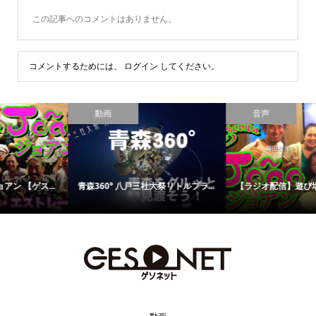
この記事へのコメントはありません。
コメントするためには、
ログイン
してください。
動画
音声
.
青森360° 八戸三社大祭リトルプラ...
【ラジオ配信】遊び場ジョアン 〜..