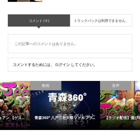
コメント ( 0 )
トラックバックは利用できません。
この記事へのコメントはありません。
コメントするためには、
ログイン
してください。
動画
音声
.
青森360° 八戸三社大祭リトルプラ...
【ラジオ配信】遊び場ジョアン 〜..