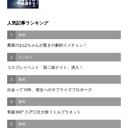
人気記事ランキング
1
動画
農家のおばちゃんが驚きの劇的イメチェン！
2
エンタメ
コスプレイベント「厨二病ナイト」潜入！
3
動画
出会って10年、彼女へのサプライズプロポーズ
4
動画
青森360° 八戸三社大祭リトルプラネット
5
動画