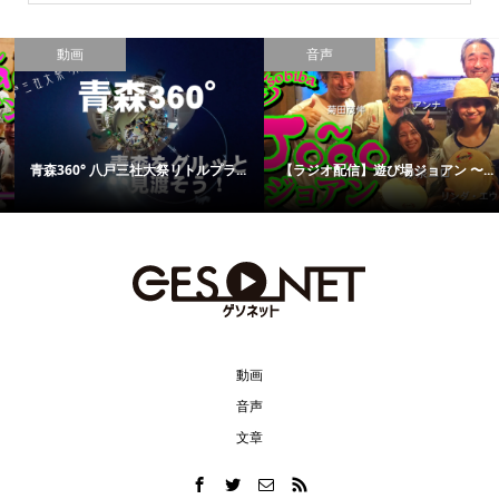
動画
音声
青森360° 八戸三社大祭リトルプラ...
【ラジオ配信】遊び場ジョアン 〜...
動画
音声
文章