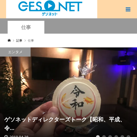
仕事
記事
仕事
エンタメ
ゲソネットディレクターズトーク【昭和、平成、
令...