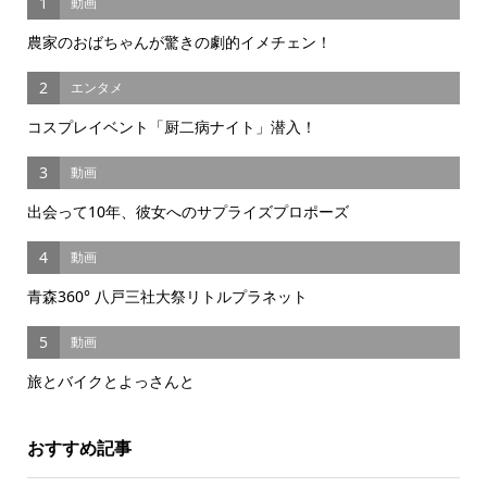
1
動画
農家のおばちゃんが驚きの劇的イメチェン！
2
エンタメ
コスプレイベント「厨二病ナイト」潜入！
3
動画
出会って10年、彼女へのサプライズプロポーズ
4
動画
青森360° 八戸三社大祭リトルプラネット
5
動画
旅とバイクとよっさんと
おすすめ記事