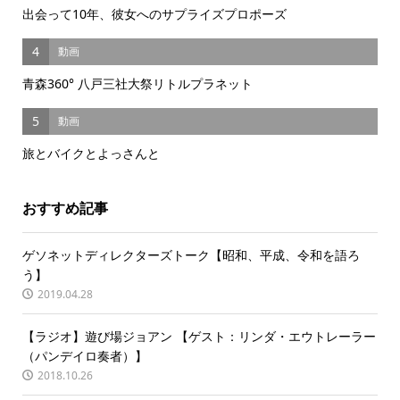
出会って10年、彼女へのサプライズプロポーズ
4
動画
青森360° 八戸三社大祭リトルプラネット
5
動画
旅とバイクとよっさんと
おすすめ記事
ゲソネットディレクターズトーク【昭和、平成、令和を語ろ
う】
2019.04.28
【ラジオ】遊び場ジョアン 【ゲスト：リンダ・エウトレーラー
（パンデイロ奏者）】
2018.10.26