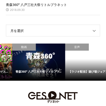
青森360° 八戸三社大祭リトルプラネット
2018.09.30
月を選択
動画
音声
青森360° 八戸三社大祭リトルプラ...
【ラジオ配信】遊び場ジョアン 〜...