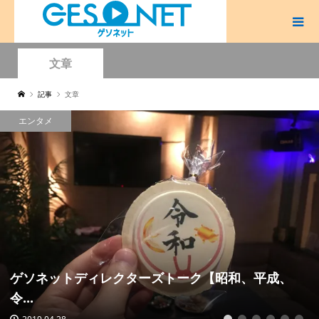
文章
記事
文章
エンタメ
ゲソネットディレクターズトーク【昭和、平成、
令...