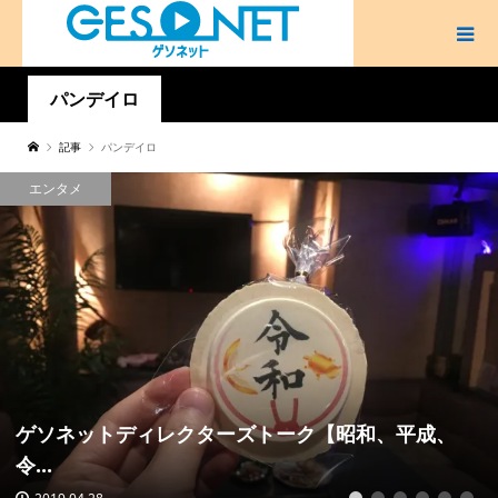
パンデイロ
記事
パンデイロ
エンタメ
ゲソネットディレクターズトーク【昭和、平成、
令...