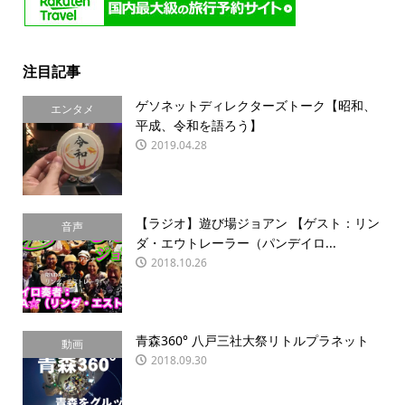
注目記事
ゲソネットディレクターズトーク【昭和、
エンタメ
平成、令和を語ろう】
2019.04.28
【ラジオ】遊び場ジョアン 【ゲスト：リン
音声
ダ・エウトレーラー（パンデイロ...
2018.10.26
青森360° 八戸三社大祭リトルプラネット
動画
2018.09.30