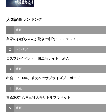
人気記事ランキング
1
動画
農家のおばちゃんが驚きの劇的イメチェン！
2
エンタメ
コスプレイベント「厨二病ナイト」潜入！
3
動画
出会って10年、彼女へのサプライズプロポーズ
4
動画
青森360° 八戸三社大祭リトルプラネット
5
動画