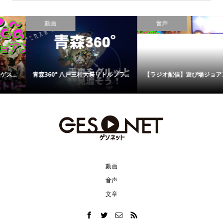
動画
音声
青森360° 八戸三社大祭リトルプラ...
【ラジオ配信】遊び場ジョアン 〜...
動画
音声
文章